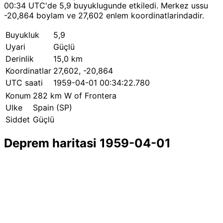
00:34 UTC'de 5,9 buyuklugunde etkiledi. Merkez ussu
-20,864 boylam ve 27,602 enlem koordinatlarindadir.
Buyukluk
5,9
Uyari
Güçlü
Derinlik
15,0 km
Koordinatlar
27,602, -20,864
UTC saati
1959-04-01 00:34:22.780
Konum
282 km W of Frontera
Ulke
Spain (SP)
Siddet
Güçlü
Deprem haritasi 1959-04-01
Leaflet
|
© OpenStreetMap contributors
×
+
282 km W of Frontera yakininda deprem
−