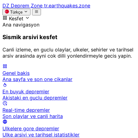
DZ
Deprem Zone
tr.earthquakes.zone
Türkçe
Kesfet
Ana navigasyon
Sismik arsivi kesfet
Canli izleme, en guclu olaylar, ulkeler, sehirler ve tarihsel
arsiv arasinda ayni cok dilli yonlendirmeyle gecis yapin.
Genel bakis
Ana sayfa ve son one cikanlar
En buyuk depremler
Akistaki en guclu depremler
Real-time depremler
Son olaylar ve canli harita
Ulkelere gore depremler
Ulke arsivi ve tarihsel istatistikler