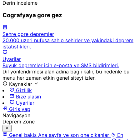
Derin inceleme
Cografyaya gore gez
Sehre gore depremler
20.000 uzeri nufusa sahip sehirler ve yakindaki deprem
istatistikleri.
Uyarilar
Buyuk depremler icin e-posta ve SMS bildirimleri.
Dil yonlendirmesi alan adina bagli kalir, bu nedenle bu
menu her zaman etkin genel siteyi izler.
Kaynaklar
Gizlilik
Bize ulasin
Uyarilar
Giris yap
Navigasyon
Deprem Zone
Genel bakis
Ana sayfa ve son one cikanlar
En