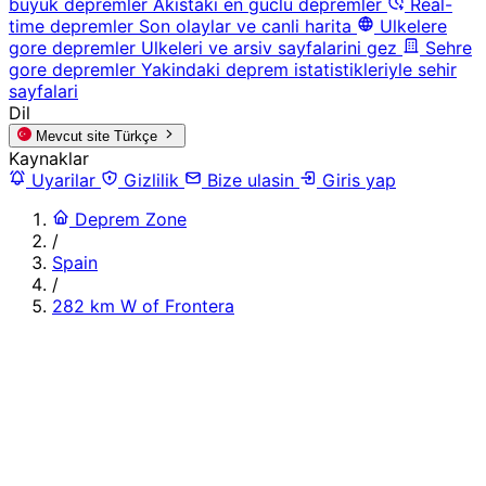
buyuk depremler
Akistaki en guclu depremler
Real-
time depremler
Son olaylar ve canli harita
Ulkelere
gore depremler
Ulkeleri ve arsiv sayfalarini gez
Sehre
gore depremler
Yakindaki deprem istatistikleriyle sehir
sayfalari
Dil
Mevcut site
Türkçe
Kaynaklar
Uyarilar
Gizlilik
Bize ulasin
Giris yap
Deprem Zone
/
Spain
/
282 km W of Frontera