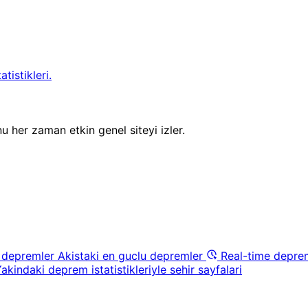
tistikleri.
u her zaman etkin genel siteyi izler.
 depremler
Akistaki en guclu depremler
Real-time depre
akindaki deprem istatistikleriyle sehir sayfalari