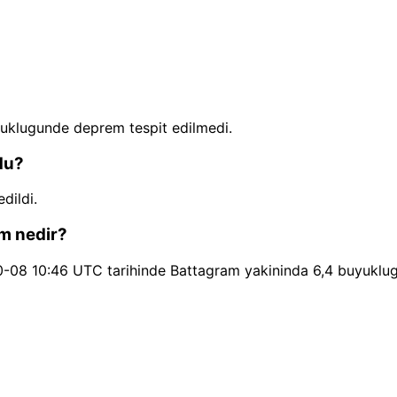
uklugunde deprem tespit edilmedi.
du?
dildi.
m nedir?
08 10:46 UTC tarihinde Battagram yakininda 6,4 buyuklugu