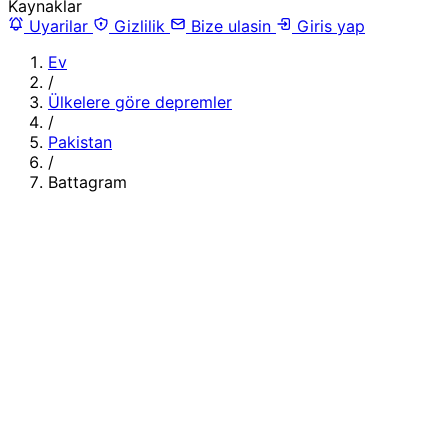
Kaynaklar
Uyarilar
Gizlilik
Bize ulasin
Giris yap
Ev
/
Ülkelere göre depremler
/
Pakistan
/
Battagram