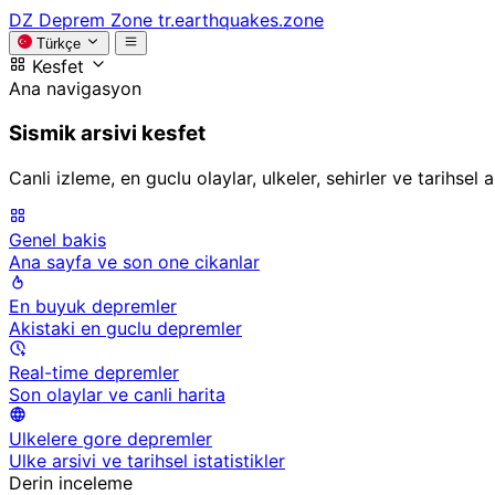
DZ
Deprem Zone
tr.earthquakes.zone
Türkçe
Kesfet
Ana navigasyon
Sismik arsivi kesfet
Canli izleme, en guclu olaylar, ulkeler, sehirler ve tarihsel
Genel bakis
Ana sayfa ve son one cikanlar
En buyuk depremler
Akistaki en guclu depremler
Real-time depremler
Son olaylar ve canli harita
Ulkelere gore depremler
Ulke arsivi ve tarihsel istatistikler
Derin inceleme