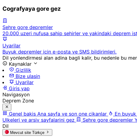
Cografyaya gore gez
Sehre gore depremler
20.000 uzeri nufusa sahip sehirler ve yakindaki deprem ista
Uyarilar
Buyuk depremler icin e-posta ve SMS bildirimleri.
Dil yonlendirmesi alan adina bagli kalir, bu nedenle bu men
Kaynaklar
Gizlilik
Bize ulasin
Uyarilar
Giris yap
Navigasyon
Deprem Zone
Genel bakis
Ana sayfa ve son one cikanlar
En buyuk
Ulkeleri ve arsiv sayfalarini gez
Sehre gore depremler
Y
Dil
Mevcut site
Türkçe