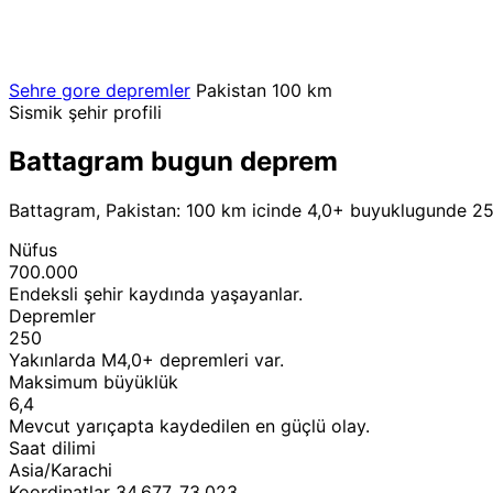
Sehre gore depremler
Pakistan
100 km
Sismik şehir profili
Battagram bugun deprem
Battagram, Pakistan: 100 km icinde 4,0+ buyuklugunde 250
Nüfus
700.000
Endeksli şehir kaydında yaşayanlar.
Depremler
250
Yakınlarda M4,0+ depremleri var.
Maksimum büyüklük
6,4
Mevcut yarıçapta kaydedilen en güçlü olay.
Saat dilimi
Asia/Karachi
Koordinatlar 34,677, 73,023