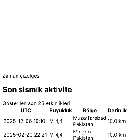
Zaman çizelgesi
Son sismik aktivite
Gösterilen son 25 etkinlikleri
UTC
Buyukluk
Bölge
Derinlik
Muzaffarabad
2025-12-06 19:10
M 4,4
10,0 km
Pakistan
Mingora
2025-02-20 22:21
M 4,4
10,0 km
Pakistan