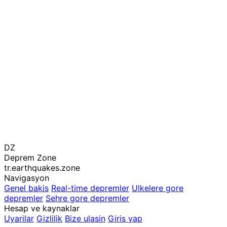
DZ
Deprem Zone
tr.earthquakes.zone
Navigasyon
Genel bakis
Real-time depremler
Ulkelere gore
depremler
Sehre gore depremler
Hesap ve kaynaklar
Uyarilar
Gizlilik
Bize ulasin
Giris yap