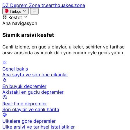
DZ
Deprem Zone
tr.earthquakes.zone
Türkçe
Kesfet
Ana navigasyon
Sismik arsivi kesfet
Canli izleme, en guclu olaylar, ulkeler, sehirler ve tarihsel
arsiv arasinda ayni cok dilli yonlendirmeyle gecis yapin.
Genel bakis
Ana sayfa ve son one cikanlar
En buyuk depremler
Akistaki en guclu depremler
Real-time depremler
Son olaylar ve canli harita
Ulkelere gore depremler
Ulke arsivi ve tarihsel istatistikler