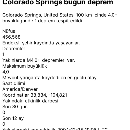
Colorado Springs bugun deprem
Colorado Springs, United States: 100 km icinde 4,0+
buyuklugunde 1 deprem tespit edildi.
Nüfus
456.568
Endeksli şehir kaydında yaşayanlar.
Depremler
1
Yakınlarda M4,0+ depremleri var.
Maksimum büyüklük
4,0
Mevcut yarıçapta kaydedilen en güçlü olay.
Saat dilimi
America/Denver
Koordinatlar 38,834, -104,821
Yakındaki etkinlik darbesi
Son 30 gün
0
Son 12 ay
0
Yakınlardaki son etkinlik:
1994-12-25 19:06 UTC