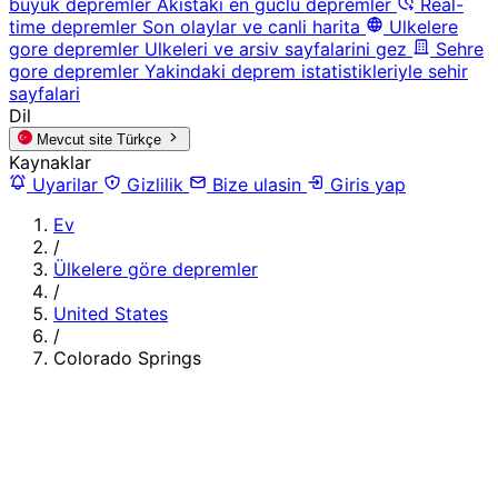
buyuk depremler
Akistaki en guclu depremler
Real-
time depremler
Son olaylar ve canli harita
Ulkelere
gore depremler
Ulkeleri ve arsiv sayfalarini gez
Sehre
gore depremler
Yakindaki deprem istatistikleriyle sehir
sayfalari
Dil
Mevcut site
Türkçe
Kaynaklar
Uyarilar
Gizlilik
Bize ulasin
Giris yap
Ev
/
Ülkelere göre depremler
/
United States
/
Colorado Springs