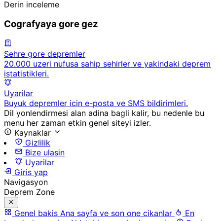
Derin inceleme
Cografyaya gore gez
Sehre gore depremler
20.000 uzeri nufusa sahip sehirler ve yakindaki deprem
istatistikleri.
Uyarilar
Buyuk depremler icin e-posta ve SMS bildirimleri.
Dil yonlendirmesi alan adina bagli kalir, bu nedenle bu
menu her zaman etkin genel siteyi izler.
Kaynaklar
Gizlilik
Bize ulasin
Uyarilar
Giris yap
Navigasyon
Deprem Zone
Genel bakis
Ana sayfa ve son one cikanlar
En