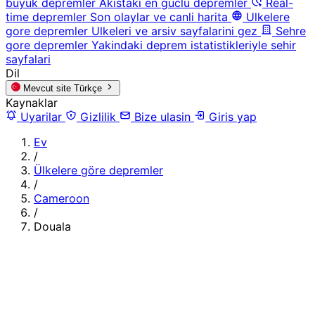
buyuk depremler
Akistaki en guclu depremler
Real-
time depremler
Son olaylar ve canli harita
Ulkelere
gore depremler
Ulkeleri ve arsiv sayfalarini gez
Sehre
gore depremler
Yakindaki deprem istatistikleriyle sehir
sayfalari
Dil
Mevcut site
Türkçe
Kaynaklar
Uyarilar
Gizlilik
Bize ulasin
Giris yap
Ev
/
Ülkelere göre depremler
/
Cameroon
/
Douala