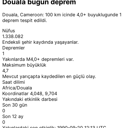
Douala bugun deprem
Douala, Cameroon: 100 km icinde 4,0+ buyuklugunde 1
deprem tespit edildi.
Nüfus
1.338.082
Endeksli şehir kaydında yaşayanlar.
Depremler
1
Yakınlarda M4,0+ depremleri var.
Maksimum büyüklük
4,7
Mevcut yarıçapta kaydedilen en güçlü olay.
Saat dilimi
Africa/Douala
Koordinatlar 4,048, 9,704
Yakındaki etkinlik darbesi
Son 30 gün
0
Son 12 ay
0
Yakınlardaki son etkinlik:
1990-09-20 12:13 UTC