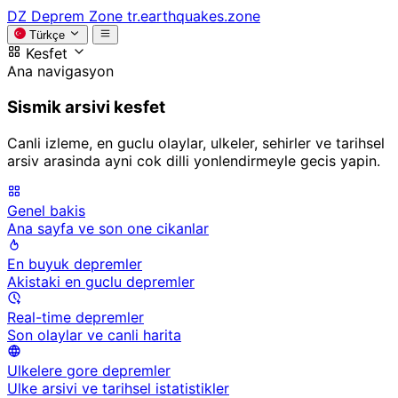
DZ
Deprem Zone
tr.earthquakes.zone
Türkçe
Kesfet
Ana navigasyon
Sismik arsivi kesfet
Canli izleme, en guclu olaylar, ulkeler, sehirler ve tarihsel
arsiv arasinda ayni cok dilli yonlendirmeyle gecis yapin.
Genel bakis
Ana sayfa ve son one cikanlar
En buyuk depremler
Akistaki en guclu depremler
Real-time depremler
Son olaylar ve canli harita
Ulkelere gore depremler
Ulke arsivi ve tarihsel istatistikler