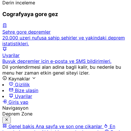
Derin inceleme
Cografyaya gore gez
Sehre gore depremler
20.000 uzeri nufusa sahip sehirler ve yakindaki deprem
istatistikleri.
Uyarilar
Buyuk depremler icin e-posta ve SMS bildirimleri.
Dil yonlendirmesi alan adina bagli kalir, bu nedenle bu
menu her zaman etkin genel siteyi izler.
Kaynaklar
Gizlilik
Bize ulasin
Uyarilar
Giris yap
Navigasyon
Deprem Zone
Genel bakis
Ana sayfa ve son one cikanlar
En