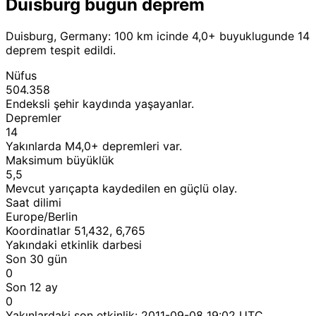
Duisburg bugun deprem
Duisburg, Germany: 100 km icinde 4,0+ buyuklugunde 14
deprem tespit edildi.
Nüfus
504.358
Endeksli şehir kaydında yaşayanlar.
Depremler
14
Yakınlarda M4,0+ depremleri var.
Maksimum büyüklük
5,5
Mevcut yarıçapta kaydedilen en güçlü olay.
Saat dilimi
Europe/Berlin
Koordinatlar 51,432, 6,765
Yakındaki etkinlik darbesi
Son 30 gün
0
Son 12 ay
0
Yakınlardaki son etkinlik:
2011-09-08 19:02 UTC