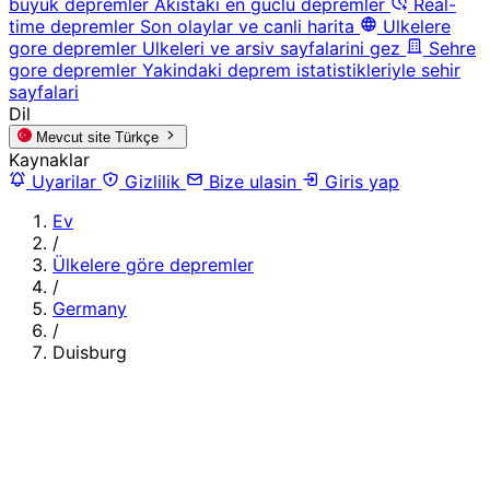
buyuk depremler
Akistaki en guclu depremler
Real-
time depremler
Son olaylar ve canli harita
Ulkelere
gore depremler
Ulkeleri ve arsiv sayfalarini gez
Sehre
gore depremler
Yakindaki deprem istatistikleriyle sehir
sayfalari
Dil
Mevcut site
Türkçe
Kaynaklar
Uyarilar
Gizlilik
Bize ulasin
Giris yap
Ev
/
Ülkelere göre depremler
/
Germany
/
Duisburg