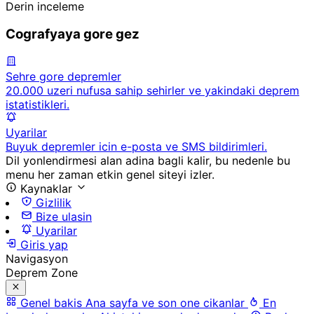
Derin inceleme
Cografyaya gore gez
Sehre gore depremler
20.000 uzeri nufusa sahip sehirler ve yakindaki deprem
istatistikleri.
Uyarilar
Buyuk depremler icin e-posta ve SMS bildirimleri.
Dil yonlendirmesi alan adina bagli kalir, bu nedenle bu
menu her zaman etkin genel siteyi izler.
Kaynaklar
Gizlilik
Bize ulasin
Uyarilar
Giris yap
Navigasyon
Deprem Zone
Genel bakis
Ana sayfa ve son one cikanlar
En