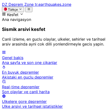
DZ
Deprem Zone
tr.earthquakes.zone
Türkçe
Kesfet
Ana navigasyon
Sismik arsivi kesfet
Canli izleme, en guclu olaylar, ulkeler, sehirler ve tarihsel
arsiv arasinda ayni cok dilli yonlendirmeyle gecis yapin.
Genel bakis
Ana sayfa ve son one cikanlar
En buyuk depremler
Akistaki en guclu depremler
Real-time depremler
Son olaylar ve canli harita
Ulkelere gore depremler
Ulke arsivi ve tarihsel istatistikler