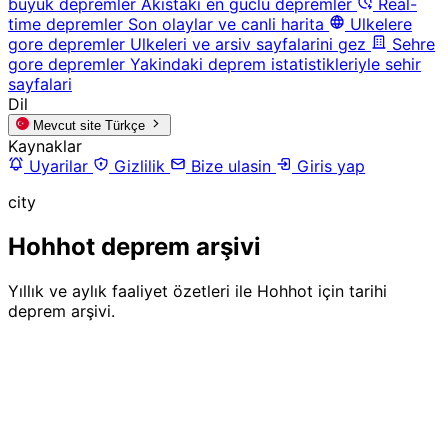
buyuk depremler
Akistaki en guclu depremler
Real-
time depremler
Son olaylar ve canli harita
Ulkelere
gore depremler
Ulkeleri ve arsiv sayfalarini gez
Sehre
gore depremler
Yakindaki deprem istatistikleriyle sehir
sayfalari
Dil
Mevcut site
Türkçe
Kaynaklar
Uyarilar
Gizlilik
Bize ulasin
Giris yap
city
Hohhot deprem arşivi
Yıllık ve aylık faaliyet özetleri ile Hohhot için tarihi
deprem arşivi.