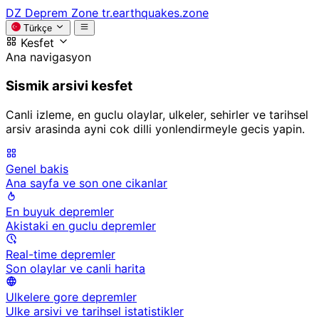
DZ
Deprem Zone
tr.earthquakes.zone
Türkçe
Kesfet
Ana navigasyon
Sismik arsivi kesfet
Canli izleme, en guclu olaylar, ulkeler, sehirler ve tarihsel
arsiv arasinda ayni cok dilli yonlendirmeyle gecis yapin.
Genel bakis
Ana sayfa ve son one cikanlar
En buyuk depremler
Akistaki en guclu depremler
Real-time depremler
Son olaylar ve canli harita
Ulkelere gore depremler
Ulke arsivi ve tarihsel istatistikler