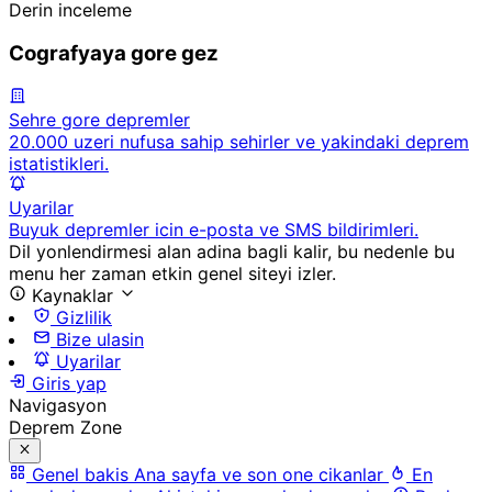
Derin inceleme
Cografyaya gore gez
Sehre gore depremler
20.000 uzeri nufusa sahip sehirler ve yakindaki deprem
istatistikleri.
Uyarilar
Buyuk depremler icin e-posta ve SMS bildirimleri.
Dil yonlendirmesi alan adina bagli kalir, bu nedenle bu
menu her zaman etkin genel siteyi izler.
Kaynaklar
Gizlilik
Bize ulasin
Uyarilar
Giris yap
Navigasyon
Deprem Zone
Genel bakis
Ana sayfa ve son one cikanlar
En