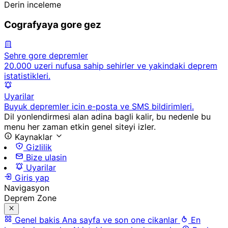
Derin inceleme
Cografyaya gore gez
Sehre gore depremler
20.000 uzeri nufusa sahip sehirler ve yakindaki deprem
istatistikleri.
Uyarilar
Buyuk depremler icin e-posta ve SMS bildirimleri.
Dil yonlendirmesi alan adina bagli kalir, bu nedenle bu
menu her zaman etkin genel siteyi izler.
Kaynaklar
Gizlilik
Bize ulasin
Uyarilar
Giris yap
Navigasyon
Deprem Zone
Genel bakis
Ana sayfa ve son one cikanlar
En