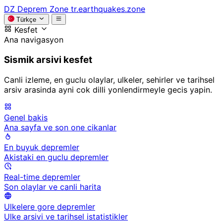
DZ
Deprem Zone
tr.earthquakes.zone
Türkçe
Kesfet
Ana navigasyon
Sismik arsivi kesfet
Canli izleme, en guclu olaylar, ulkeler, sehirler ve tarihsel
arsiv arasinda ayni cok dilli yonlendirmeyle gecis yapin.
Genel bakis
Ana sayfa ve son one cikanlar
En buyuk depremler
Akistaki en guclu depremler
Real-time depremler
Son olaylar ve canli harita
Ulkelere gore depremler
Ulke arsivi ve tarihsel istatistikler