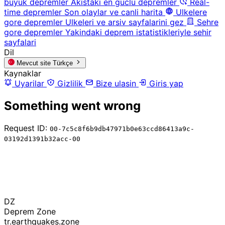
buyuk depremler
Akistaki en guclu depremler
Real-
time depremler
Son olaylar ve canli harita
Ulkelere
gore depremler
Ulkeleri ve arsiv sayfalarini gez
Sehre
gore depremler
Yakindaki deprem istatistikleriyle sehir
sayfalari
Dil
Mevcut site
Türkçe
Kaynaklar
Uyarilar
Gizlilik
Bize ulasin
Giris yap
Something went wrong
Request ID:
00-7c5c8f6b9db47971b0e63ccd86413a9c-
03192d1391b32acc-00
DZ
Deprem Zone
tr.earthquakes.zone