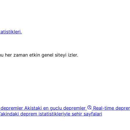
tistikleri.
u her zaman etkin genel siteyi izler.
 depremler
Akistaki en guclu depremler
Real-time depre
akindaki deprem istatistikleriyle sehir sayfalari