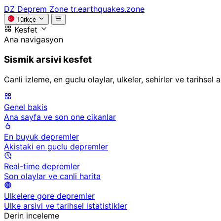
DZ
Deprem Zone
tr.earthquakes.zone
Türkçe
Kesfet
Ana navigasyon
Sismik arsivi kesfet
Canli izleme, en guclu olaylar, ulkeler, sehirler ve tarihsel
Genel bakis
Ana sayfa ve son one cikanlar
En buyuk depremler
Akistaki en guclu depremler
Real-time depremler
Son olaylar ve canli harita
Ulkelere gore depremler
Ulke arsivi ve tarihsel istatistikler
Derin inceleme