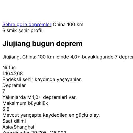
Sehre gore depremler
China
100 km
Sismik şehir profili
Jiujiang bugun deprem
Jiujiang, China: 100 km icinde 4,0+ buyuklugunde 7 deprem
Nüfus
1.164.268
Endeksli şehir kaydında yaşayanlar.
Depremler
7
Yakınlarda M4,0+ depremleri var.
Maksimum büyüklük
5,8
Mevcut yarıçapta kaydedilen en güçlü olay.
Saat dilimi
Asia/Shanghai
Koordinatlar 29,705, 116,002