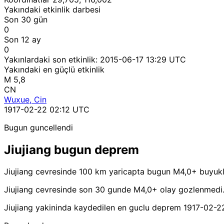
Yakındaki etkinlik darbesi
Son 30 gün
0
Son 12 ay
0
Yakınlardaki son etkinlik:
2015-06-17 13:29 UTC
Yakındaki en güçlü etkinlik
M 5,8
CN
Wuxue, Cin
1917-02-22 02:12 UTC
Bugun guncellendi
Jiujiang bugun deprem
Jiujiang cevresinde 100 km yaricapta bugun M4,0+ buyuk
Jiujiang cevresinde son 30 gunde M4,0+ olay gozlenmedi
Jiujiang yakininda kaydedilen en guclu deprem 1917-02-2