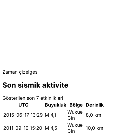
Zaman çizelgesi
Son sismik aktivite
Gösterilen son 7 etkinlikleri
UTC
Buyukluk
Bölge
Derinlik
Wuxue
2015-06-17 13:29
M 4,1
8,0 km
Cin
Wuxue
2011-09-10 15:20
M 4,5
10,0 km
Cin