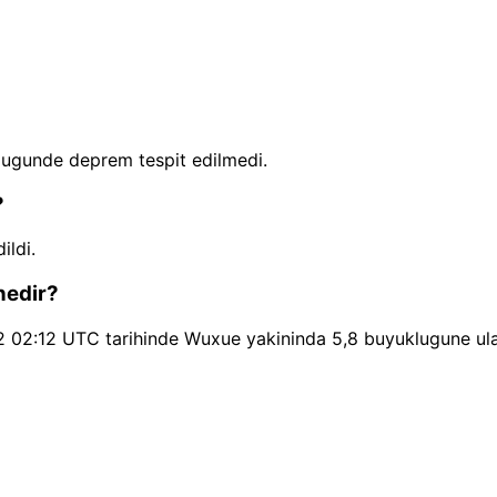
lugunde deprem tespit edilmedi.
?
ldi.
nedir?
2 02:12 UTC tarihinde Wuxue yakininda 5,8 buyuklugune ula