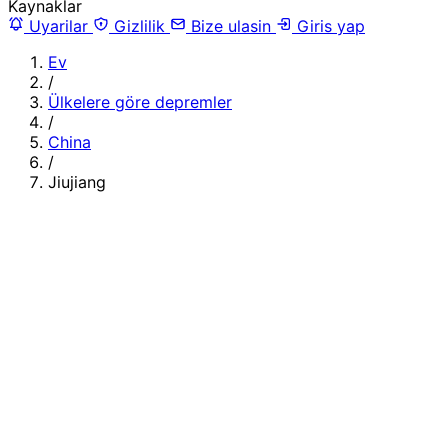
Kaynaklar
Uyarilar
Gizlilik
Bize ulasin
Giris yap
Ev
/
Ülkelere göre depremler
/
China
/
Jiujiang