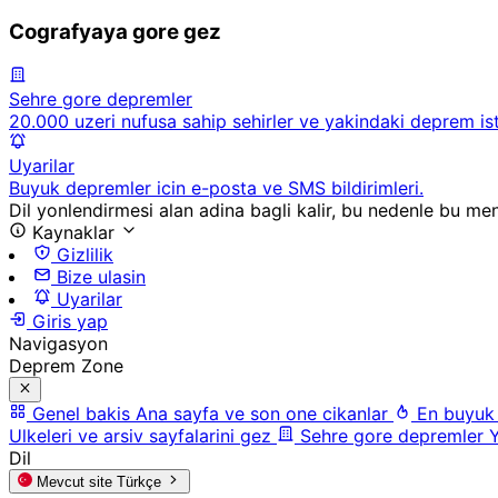
Cografyaya gore gez
Sehre gore depremler
20.000 uzeri nufusa sahip sehirler ve yakindaki deprem ista
Uyarilar
Buyuk depremler icin e-posta ve SMS bildirimleri.
Dil yonlendirmesi alan adina bagli kalir, bu nedenle bu men
Kaynaklar
Gizlilik
Bize ulasin
Uyarilar
Giris yap
Navigasyon
Deprem Zone
Genel bakis
Ana sayfa ve son one cikanlar
En buyuk
Ulkeleri ve arsiv sayfalarini gez
Sehre gore depremler
Y
Dil
Mevcut site
Türkçe