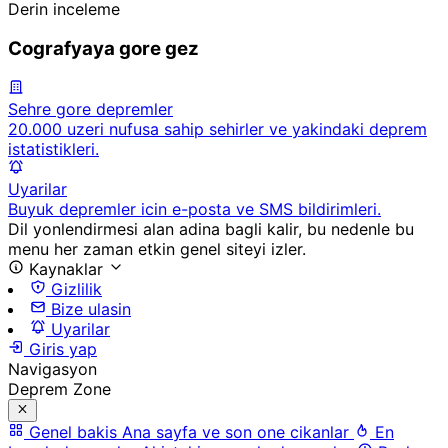
Derin inceleme
Cografyaya gore gez
Sehre gore depremler
20.000 uzeri nufusa sahip sehirler ve yakindaki deprem
istatistikleri.
Uyarilar
Buyuk depremler icin e-posta ve SMS bildirimleri.
Dil yonlendirmesi alan adina bagli kalir, bu nedenle bu
menu her zaman etkin genel siteyi izler.
Kaynaklar
Gizlilik
Bize ulasin
Uyarilar
Giris yap
Navigasyon
Deprem Zone
Genel bakis
Ana sayfa ve son one cikanlar
En