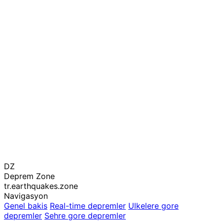
DZ
Deprem Zone
tr.earthquakes.zone
Navigasyon
Genel bakis
Real-time depremler
Ulkelere gore
depremler
Sehre gore depremler