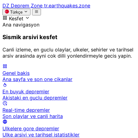
DZ
Deprem Zone
tr.earthquakes.zone
Türkçe
Kesfet
Ana navigasyon
Sismik arsivi kesfet
Canli izleme, en guclu olaylar, ulkeler, sehirler ve tarihsel
arsiv arasinda ayni cok dilli yonlendirmeyle gecis yapin.
Genel bakis
Ana sayfa ve son one cikanlar
En buyuk depremler
Akistaki en guclu depremler
Real-time depremler
Son olaylar ve canli harita
Ulkelere gore depremler
Ulke arsivi ve tarihsel istatistikler