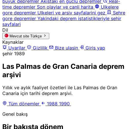
buyuk depremler
Akistaki en guclu depremler
Real-
time depremler
Son olaylar ve canli harita
Ulkelere
gore depremler
Ulkeleri ve arsiv sayfalarini gez
Sehre
gore depremler
Yakindaki deprem istatistikleriyle sehir
sayfalari
Dil
Mevcut site
Türkçe
Kaynaklar
Uyarilar
Gizlilik
Bize ulasin
Giris yap
şehir
1989
Las Palmas de Gran Canaria deprem
arşivi
Yıllık ve aylık faaliyet özetleri ile Las Palmas de Gran
Canaria için tarihi deprem arşivi.
Tüm dönemler
1988
1990
Genel bakış
Bir bakışta dönem