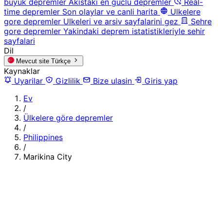
buyuk depremler
Akistaki en guclu depremler
Real-
time depremler
Son olaylar ve canli harita
Ulkelere
gore depremler
Ulkeleri ve arsiv sayfalarini gez
Sehre
gore depremler
Yakindaki deprem istatistikleriyle sehir
sayfalari
Dil
Mevcut site
Türkçe
Kaynaklar
Uyarilar
Gizlilik
Bize ulasin
Giris yap
Ev
/
Ülkelere göre depremler
/
Philippines
/
Marikina City