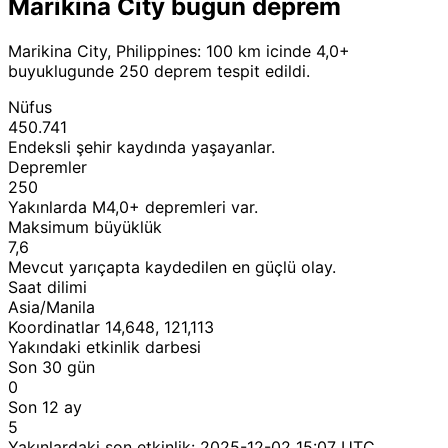
Marikina City bugun deprem
Marikina City, Philippines: 100 km icinde 4,0+
buyuklugunde 250 deprem tespit edildi.
Nüfus
450.741
Endeksli şehir kaydında yaşayanlar.
Depremler
250
Yakınlarda M4,0+ depremleri var.
Maksimum büyüklük
7,6
Mevcut yarıçapta kaydedilen en güçlü olay.
Saat dilimi
Asia/Manila
Koordinatlar 14,648, 121,113
Yakındaki etkinlik darbesi
Son 30 gün
0
Son 12 ay
5
Yakınlardaki son etkinlik:
2025-12-02 15:07 UTC