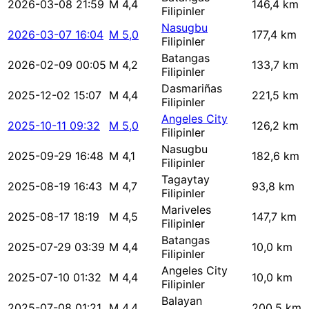
2026-03-08 21:59
M 4,4
146,4 km
Filipinler
Nasugbu
2026-03-07 16:04
M 5,0
177,4 km
Filipinler
Batangas
2026-02-09 00:05
M 4,2
133,7 km
Filipinler
Dasmariñas
2025-12-02 15:07
M 4,4
221,5 km
Filipinler
Angeles City
2025-10-11 09:32
M 5,0
126,2 km
Filipinler
Nasugbu
2025-09-29 16:48
M 4,1
182,6 km
Filipinler
Tagaytay
2025-08-19 16:43
M 4,7
93,8 km
Filipinler
Mariveles
2025-08-17 18:19
M 4,5
147,7 km
Filipinler
Batangas
2025-07-29 03:39
M 4,4
10,0 km
Filipinler
Angeles City
2025-07-10 01:32
M 4,4
10,0 km
Filipinler
Balayan
2025-07-08 01:21
M 4,4
200,5 km