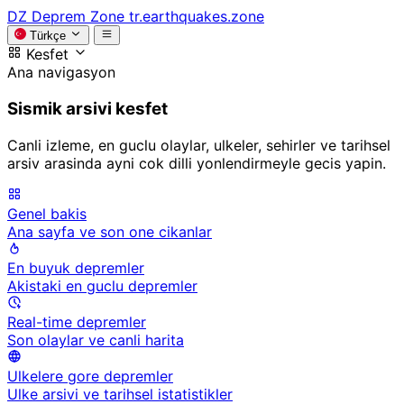
DZ
Deprem Zone
tr.earthquakes.zone
Türkçe
Kesfet
Ana navigasyon
Sismik arsivi kesfet
Canli izleme, en guclu olaylar, ulkeler, sehirler ve tarihsel
arsiv arasinda ayni cok dilli yonlendirmeyle gecis yapin.
Genel bakis
Ana sayfa ve son one cikanlar
En buyuk depremler
Akistaki en guclu depremler
Real-time depremler
Son olaylar ve canli harita
Ulkelere gore depremler
Ulke arsivi ve tarihsel istatistikler