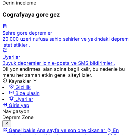
Derin inceleme
Cografyaya gore gez
Sehre gore depremler
20.000 uzeri nufusa sahip sehirler ve yakindaki deprem
istatistikleri.
Uyarilar
Buyuk depremler icin e-posta ve SMS bildirimleri.
Dil yonlendirmesi alan adina bagli kalir, bu nedenle bu
menu her zaman etkin genel siteyi izler.
Kaynaklar
Gizlilik
Bize ulasin
Uyarilar
Giris yap
Navigasyon
Deprem Zone
Genel bakis
Ana sayfa ve son one cikanlar
En