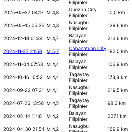
Filipinler
Quezon City
2025-05-27 04:17
M 4,8
10,0 km
Filipinler
Nasugbu
2025-05-15 05:35
M 4,3
129,6 km
Filipinler
Balayan
2024-12-18 01:34
M 4,7
213,6 km
Filipinler
Cabanatuan City
2024-11-27 21:58
M 5,7
182,0 km
Filipinler
Balayan
2024-11-04 07:53
M 4,4
103,9 km
Filipinler
Tagaytay
2024-10-16 10:52
M 4,4
173,8 km
Filipinler
Nasugbu
2024-09-22 07:31
M 4,1
219,5 km
Filipinler
Tagaytay
2024-07-26 13:58
M 4,5
98,3 km
Filipinler
Balayan
2024-05-14 11:18
M 4,2
227,1 km
Filipinler
Nasugbu
2024-04-30 21:54
M 4,2
169,9 km