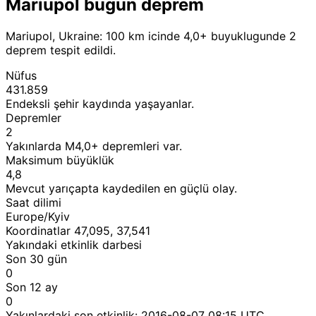
Mariupol bugun deprem
Mariupol, Ukraine: 100 km icinde 4,0+ buyuklugunde 2
deprem tespit edildi.
Nüfus
431.859
Endeksli şehir kaydında yaşayanlar.
Depremler
2
Yakınlarda M4,0+ depremleri var.
Maksimum büyüklük
4,8
Mevcut yarıçapta kaydedilen en güçlü olay.
Saat dilimi
Europe/Kyiv
Koordinatlar 47,095, 37,541
Yakındaki etkinlik darbesi
Son 30 gün
0
Son 12 ay
0
Yakınlardaki son etkinlik:
2016-08-07 08:15 UTC