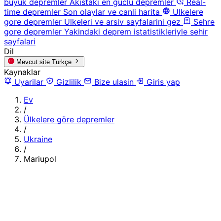
buyuk depremler
Akistaki en guclu depremler
Real-
time depremler
Son olaylar ve canli harita
Ulkelere
gore depremler
Ulkeleri ve arsiv sayfalarini gez
Sehre
gore depremler
Yakindaki deprem istatistikleriyle sehir
sayfalari
Dil
Mevcut site
Türkçe
Kaynaklar
Uyarilar
Gizlilik
Bize ulasin
Giris yap
Ev
/
Ülkelere göre depremler
/
Ukraine
/
Mariupol