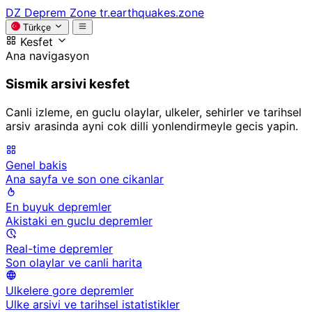
DZ
Deprem Zone
tr.earthquakes.zone
Türkçe
Kesfet
Ana navigasyon
Sismik arsivi kesfet
Canli izleme, en guclu olaylar, ulkeler, sehirler ve tarihsel
arsiv arasinda ayni cok dilli yonlendirmeyle gecis yapin.
Genel bakis
Ana sayfa ve son one cikanlar
En buyuk depremler
Akistaki en guclu depremler
Real-time depremler
Son olaylar ve canli harita
Ulkelere gore depremler
Ulke arsivi ve tarihsel istatistikler