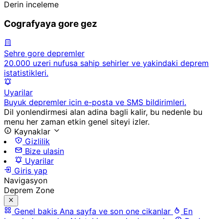
Derin inceleme
Cografyaya gore gez
Sehre gore depremler
20.000 uzeri nufusa sahip sehirler ve yakindaki deprem
istatistikleri.
Uyarilar
Buyuk depremler icin e-posta ve SMS bildirimleri.
Dil yonlendirmesi alan adina bagli kalir, bu nedenle bu
menu her zaman etkin genel siteyi izler.
Kaynaklar
Gizlilik
Bize ulasin
Uyarilar
Giris yap
Navigasyon
Deprem Zone
Genel bakis
Ana sayfa ve son one cikanlar
En