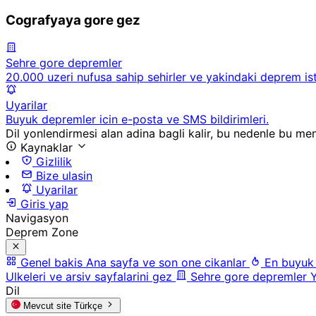
Cografyaya gore gez
Sehre gore depremler
20.000 uzeri nufusa sahip sehirler ve yakindaki deprem ista
Uyarilar
Buyuk depremler icin e-posta ve SMS bildirimleri.
Dil yonlendirmesi alan adina bagli kalir, bu nedenle bu men
Kaynaklar
Gizlilik
Bize ulasin
Uyarilar
Giris yap
Navigasyon
Deprem Zone
Genel bakis
Ana sayfa ve son one cikanlar
En buyuk
Ulkeleri ve arsiv sayfalarini gez
Sehre gore depremler
Y
Dil
Mevcut site
Türkçe