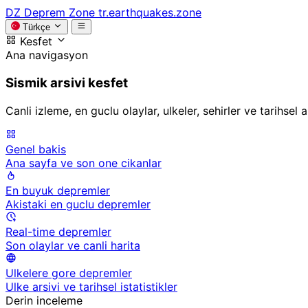
DZ
Deprem Zone
tr.earthquakes.zone
Türkçe
Kesfet
Ana navigasyon
Sismik arsivi kesfet
Canli izleme, en guclu olaylar, ulkeler, sehirler ve tarihsel
Genel bakis
Ana sayfa ve son one cikanlar
En buyuk depremler
Akistaki en guclu depremler
Real-time depremler
Son olaylar ve canli harita
Ulkelere gore depremler
Ulke arsivi ve tarihsel istatistikler
Derin inceleme