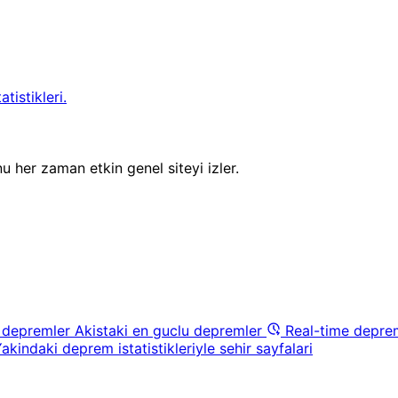
tistikleri.
u her zaman etkin genel siteyi izler.
 depremler
Akistaki en guclu depremler
Real-time depre
akindaki deprem istatistikleriyle sehir sayfalari