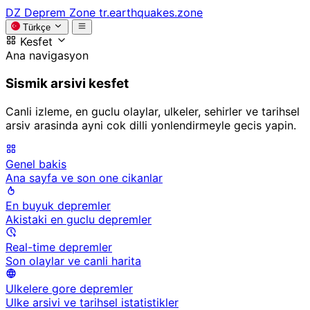
DZ
Deprem Zone
tr.earthquakes.zone
Türkçe
Kesfet
Ana navigasyon
Sismik arsivi kesfet
Canli izleme, en guclu olaylar, ulkeler, sehirler ve tarihsel
arsiv arasinda ayni cok dilli yonlendirmeyle gecis yapin.
Genel bakis
Ana sayfa ve son one cikanlar
En buyuk depremler
Akistaki en guclu depremler
Real-time depremler
Son olaylar ve canli harita
Ulkelere gore depremler
Ulke arsivi ve tarihsel istatistikler