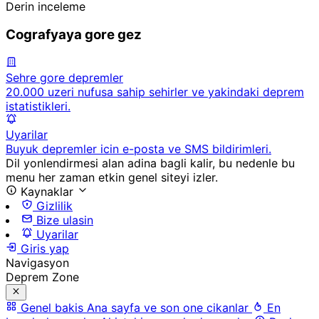
Derin inceleme
Cografyaya gore gez
Sehre gore depremler
20.000 uzeri nufusa sahip sehirler ve yakindaki deprem
istatistikleri.
Uyarilar
Buyuk depremler icin e-posta ve SMS bildirimleri.
Dil yonlendirmesi alan adina bagli kalir, bu nedenle bu
menu her zaman etkin genel siteyi izler.
Kaynaklar
Gizlilik
Bize ulasin
Uyarilar
Giris yap
Navigasyon
Deprem Zone
Genel bakis
Ana sayfa ve son one cikanlar
En