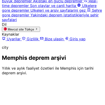
buyuk depremler
Akistaki en guclu depremler
Real-
time depremler
Son olaylar ve canli harita
Ulkelere
gore depremler
Ulkeleri ve arsiv sayfalarini gez
Sehre
gore depremler
Yakindaki deprem istatistikleriyle sehir
sayfalari
Dil
Mevcut site
Türkçe
Kaynaklar
Uyarilar
Gizlilik
Bize ulasin
Giris yap
city
Memphis deprem arşivi
Yıllık ve aylık faaliyet özetleri ile Memphis için tarihi
deprem arşivi.