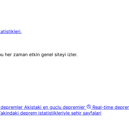
tistikleri.
u her zaman etkin genel siteyi izler.
 depremler
Akistaki en guclu depremler
Real-time depre
akindaki deprem istatistikleriyle sehir sayfalari