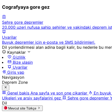
Cografyaya gore gez
Sehre gore depremler
20.000 uzeri nufusa sahip sehirler ve yakindaki deprem ista
Uyarilar
Buyuk depremler icin e-posta ve SMS bildirimleri.
Dil yonlendirmesi alan adina bagli kalir, bu nedenle bu men
Kaynaklar
Gizlilik
Bize ulasin
Uyarilar
Giris yap
Navigasyon
Deprem Zone
Genel bakis
Ana sayfa ve son one cikanlar
En buyuk
Ulkeleri ve arsiv sayfalarini gez
Sehre gore depremler
Y
Dil
Mevcut site
Türkçe