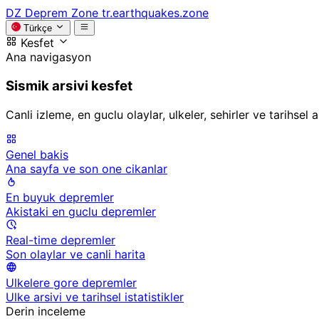
DZ
Deprem Zone
tr.earthquakes.zone
Türkçe
Kesfet
Ana navigasyon
Sismik arsivi kesfet
Canli izleme, en guclu olaylar, ulkeler, sehirler ve tarihsel
Genel bakis
Ana sayfa ve son one cikanlar
En buyuk depremler
Akistaki en guclu depremler
Real-time depremler
Son olaylar ve canli harita
Ulkelere gore depremler
Ulke arsivi ve tarihsel istatistikler
Derin inceleme