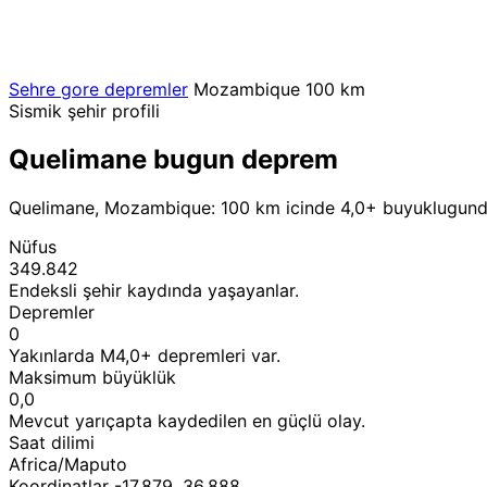
Sehre gore depremler
Mozambique
100 km
Sismik şehir profili
Quelimane bugun deprem
Quelimane, Mozambique: 100 km icinde 4,0+ buyuklugunde
Nüfus
349.842
Endeksli şehir kaydında yaşayanlar.
Depremler
0
Yakınlarda M4,0+ depremleri var.
Maksimum büyüklük
0,0
Mevcut yarıçapta kaydedilen en güçlü olay.
Saat dilimi
Africa/Maputo
Koordinatlar -17,879, 36,888