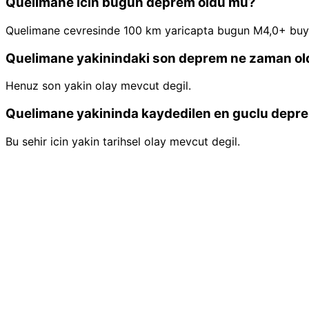
Quelimane icin bugun deprem oldu mu?
Quelimane cevresinde 100 km yaricapta bugun M4,0+ buy
Quelimane yakinindaki son deprem ne zaman ol
Henuz son yakin olay mevcut degil.
Quelimane yakininda kaydedilen en guclu depr
Bu sehir icin yakin tarihsel olay mevcut degil.