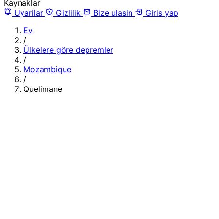
Kaynaklar
Uyarilar
Gizlilik
Bize ulasin
Giris yap
Ev
/
Ülkelere göre depremler
/
Mozambique
/
Quelimane