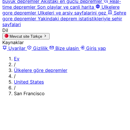
buyuk depremler
Akistaki en guclu depremler
Real-
time depremler
Son olaylar ve canli harita
Ulkelere
gore depremler
Ulkeleri ve arsiv sayfalarini gez
Sehre
gore depremler
Yakindaki deprem istatistikleriyle sehir
sayfalari
Dil
Mevcut site
Türkçe
Kaynaklar
Uyarilar
Gizlilik
Bize ulasin
Giris yap
Ev
/
Ülkelere göre depremler
/
United States
/
San Francisco