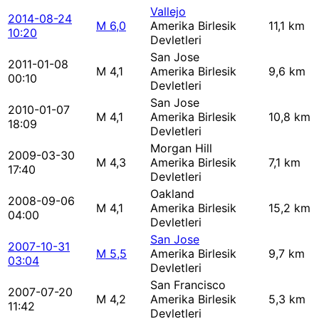
Vallejo
2014-08-24
M 6,0
Amerika Birlesik
11,1 km
10:20
Devletleri
San Jose
2011-01-08
M 4,1
Amerika Birlesik
9,6 km
00:10
Devletleri
San Jose
2010-01-07
M 4,1
Amerika Birlesik
10,8 km
18:09
Devletleri
Morgan Hill
2009-03-30
M 4,3
Amerika Birlesik
7,1 km
17:40
Devletleri
Oakland
2008-09-06
M 4,1
Amerika Birlesik
15,2 km
04:00
Devletleri
San Jose
2007-10-31
M 5,5
Amerika Birlesik
9,7 km
03:04
Devletleri
San Francisco
2007-07-20
M 4,2
Amerika Birlesik
5,3 km
11:42
Devletleri