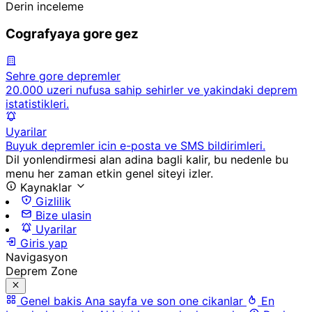
Derin inceleme
Cografyaya gore gez
Sehre gore depremler
20.000 uzeri nufusa sahip sehirler ve yakindaki deprem
istatistikleri.
Uyarilar
Buyuk depremler icin e-posta ve SMS bildirimleri.
Dil yonlendirmesi alan adina bagli kalir, bu nedenle bu
menu her zaman etkin genel siteyi izler.
Kaynaklar
Gizlilik
Bize ulasin
Uyarilar
Giris yap
Navigasyon
Deprem Zone
Genel bakis
Ana sayfa ve son one cikanlar
En