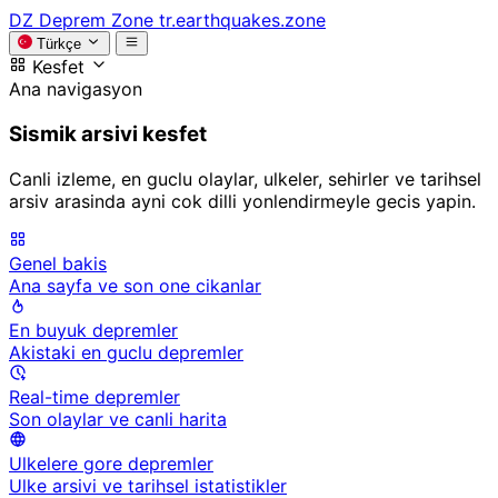
DZ
Deprem Zone
tr.earthquakes.zone
Türkçe
Kesfet
Ana navigasyon
Sismik arsivi kesfet
Canli izleme, en guclu olaylar, ulkeler, sehirler ve tarihsel
arsiv arasinda ayni cok dilli yonlendirmeyle gecis yapin.
Genel bakis
Ana sayfa ve son one cikanlar
En buyuk depremler
Akistaki en guclu depremler
Real-time depremler
Son olaylar ve canli harita
Ulkelere gore depremler
Ulke arsivi ve tarihsel istatistikler