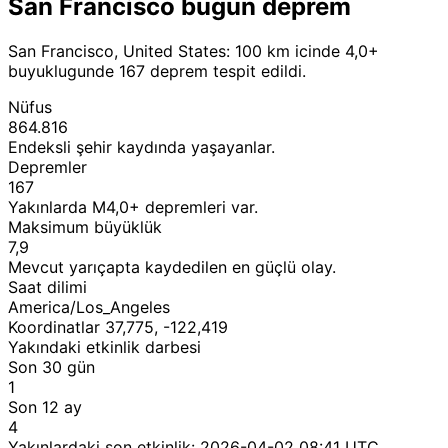
San Francisco bugun deprem
San Francisco, United States: 100 km icinde 4,0+
buyuklugunde 167 deprem tespit edildi.
Nüfus
864.816
Endeksli şehir kaydında yaşayanlar.
Depremler
167
Yakınlarda M4,0+ depremleri var.
Maksimum büyüklük
7,9
Mevcut yarıçapta kaydedilen en güçlü olay.
Saat dilimi
America/Los_Angeles
Koordinatlar 37,775, -122,419
Yakındaki etkinlik darbesi
Son 30 gün
1
Son 12 ay
4
Yakınlardaki son etkinlik:
2026-04-02 08:41 UTC