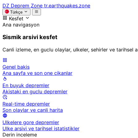
DZ
Deprem Zone
tr.earthquakes.zone
Türkçe
Kesfet
Ana navigasyon
Sismik arsivi kesfet
Canli izleme, en guclu olaylar, ulkeler, sehirler ve tarihsel
Genel bakis
Ana sayfa ve son one cikanlar
En buyuk depremler
Akistaki en guclu depremler
Real-time depremler
Son olaylar ve canli harita
Ulkelere gore depremler
Ulke arsivi ve tarihsel istatistikler
Derin inceleme