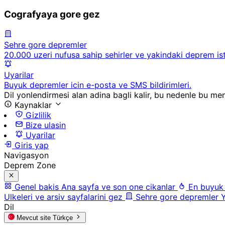
Cografyaya gore gez
Sehre gore depremler
20.000 uzeri nufusa sahip sehirler ve yakindaki deprem ista
Uyarilar
Buyuk depremler icin e-posta ve SMS bildirimleri.
Dil yonlendirmesi alan adina bagli kalir, bu nedenle bu men
Kaynaklar
Gizlilik
Bize ulasin
Uyarilar
Giris yap
Navigasyon
Deprem Zone
Genel bakis
Ana sayfa ve son one cikanlar
En buyuk
Ulkeleri ve arsiv sayfalarini gez
Sehre gore depremler
Y
Dil
Mevcut site
Türkçe