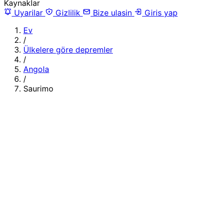
Kaynaklar
Uyarilar
Gizlilik
Bize ulasin
Giris yap
Ev
/
Ülkelere göre depremler
/
Angola
/
Saurimo