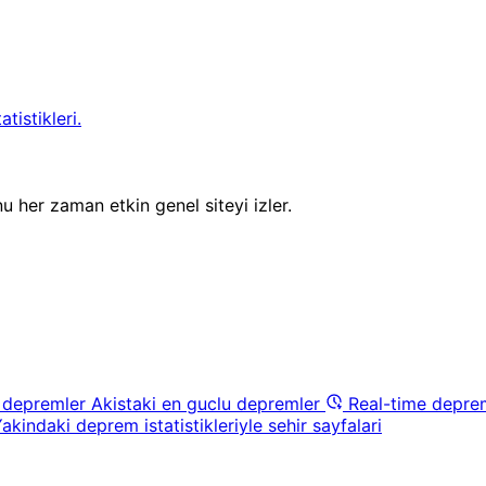
tistikleri.
u her zaman etkin genel siteyi izler.
 depremler
Akistaki en guclu depremler
Real-time depre
akindaki deprem istatistikleriyle sehir sayfalari