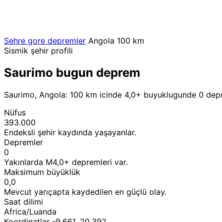
Sehre gore depremler
Angola
100 km
Sismik şehir profili
Saurimo bugun deprem
Saurimo, Angola: 100 km icinde 4,0+ buyuklugunde 0 depre
Nüfus
393.000
Endeksli şehir kaydında yaşayanlar.
Depremler
0
Yakınlarda M4,0+ depremleri var.
Maksimum büyüklük
0,0
Mevcut yarıçapta kaydedilen en güçlü olay.
Saat dilimi
Africa/Luanda
Koordinatlar -9,661, 20,392