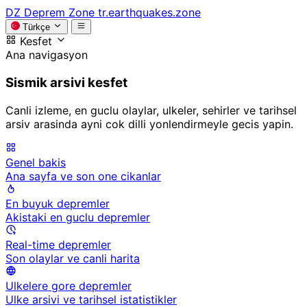
DZ
Deprem Zone
tr.earthquakes.zone
Türkçe
Kesfet
Ana navigasyon
Sismik arsivi kesfet
Canli izleme, en guclu olaylar, ulkeler, sehirler ve tarihsel
arsiv arasinda ayni cok dilli yonlendirmeyle gecis yapin.
Genel bakis
Ana sayfa ve son one cikanlar
En buyuk depremler
Akistaki en guclu depremler
Real-time depremler
Son olaylar ve canli harita
Ulkelere gore depremler
Ulke arsivi ve tarihsel istatistikler