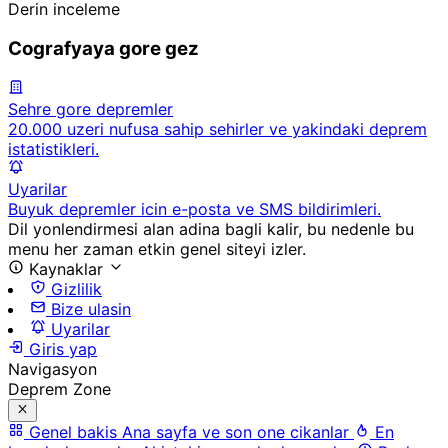
Derin inceleme
Cografyaya gore gez
Sehre gore depremler
20.000 uzeri nufusa sahip sehirler ve yakindaki deprem
istatistikleri.
Uyarilar
Buyuk depremler icin e-posta ve SMS bildirimleri.
Dil yonlendirmesi alan adina bagli kalir, bu nedenle bu
menu her zaman etkin genel siteyi izler.
Kaynaklar
Gizlilik
Bize ulasin
Uyarilar
Giris yap
Navigasyon
Deprem Zone
Genel bakis
Ana sayfa ve son one cikanlar
En