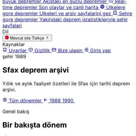
buyuk depremler
Akistaki en guclu depremler
Real-
time depremler
Son olaylar ve canli harita
Ulkelere
gore depremler
Ulkeleri ve arsiv sayfalarini gez
Sehre
gore depremler
Yakindaki deprem istatistikleriyle sehir
sayfalari
Dil
Mevcut site
Türkçe
Kaynaklar
Uyarilar
Gizlilik
Bize ulasin
Giris yap
şehir
1989
Sfax deprem arşivi
Yıllık ve aylık faaliyet özetleri ile Sfax için tarihi deprem
arşivi.
Tüm dönemler
1988
1990
Genel bakış
Bir bakışta dönem