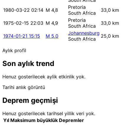
South Africa
Pretoria
1980-03-22 02:14
M 4,8
33,0 km
South Africa
Pretoria
1975-02-15 22:03
M 4,9
33,0 km
South Africa
Johannesburg
1974-01-21 15:15
M 5,0
25,0 km
South Africa
Aylık profil
Son aylık trend
Henuz gosterilecek aylik etkinlik yok.
Tarihi anlık görüntü
Deprem geçmişi
Henuz gosterilecek tarihsel yillik veri yok.
Yıl
Maksimum büyüklük
Depremler