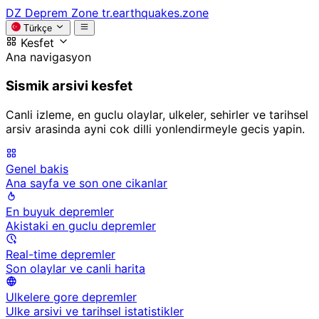
DZ
Deprem Zone
tr.earthquakes.zone
Türkçe
Kesfet
Ana navigasyon
Sismik arsivi kesfet
Canli izleme, en guclu olaylar, ulkeler, sehirler ve tarihsel
arsiv arasinda ayni cok dilli yonlendirmeyle gecis yapin.
Genel bakis
Ana sayfa ve son one cikanlar
En buyuk depremler
Akistaki en guclu depremler
Real-time depremler
Son olaylar ve canli harita
Ulkelere gore depremler
Ulke arsivi ve tarihsel istatistikler