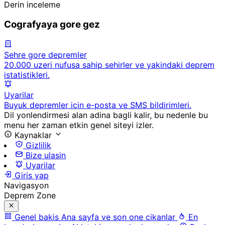
Derin inceleme
Cografyaya gore gez
Sehre gore depremler
20.000 uzeri nufusa sahip sehirler ve yakindaki deprem
istatistikleri.
Uyarilar
Buyuk depremler icin e-posta ve SMS bildirimleri.
Dil yonlendirmesi alan adina bagli kalir, bu nedenle bu
menu her zaman etkin genel siteyi izler.
Kaynaklar
Gizlilik
Bize ulasin
Uyarilar
Giris yap
Navigasyon
Deprem Zone
Genel bakis
Ana sayfa ve son one cikanlar
En