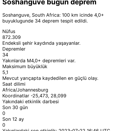
Soshanguve bugun deprem
Soshanguve, South Africa: 100 km icinde 4,0+
buyuklugunde 34 deprem tespit edildi.
Nüfus
872.309
Endeksli şehir kaydında yaşayanlar.
Depremler
34
Yakınlarda M4,0+ depremleri var.
Maksimum büyüklük
5,1
Mevcut yarıçapta kaydedilen en güçlü olay.
Saat dilimi
Africa/Johannesburg
Koordinatlar -25,473, 28,099
Yakındaki etkinlik darbesi
Son 30 gün
0
Son 12 ay
0
Yakınlardaki son etkinlik:
2023-07-22 16:46 UTC