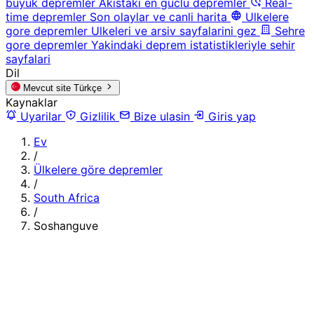
buyuk depremler
Akistaki en guclu depremler
Real-
time depremler
Son olaylar ve canli harita
Ulkelere
gore depremler
Ulkeleri ve arsiv sayfalarini gez
Sehre
gore depremler
Yakindaki deprem istatistikleriyle sehir
sayfalari
Dil
Mevcut site
Türkçe
Kaynaklar
Uyarilar
Gizlilik
Bize ulasin
Giris yap
Ev
/
Ülkelere göre depremler
/
South Africa
/
Soshanguve