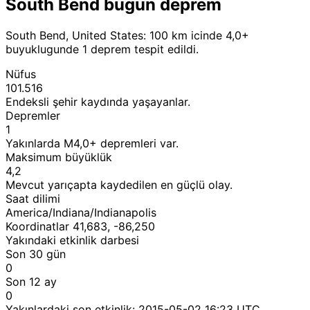
South Bend bugun deprem
South Bend, United States: 100 km icinde 4,0+
buyuklugunde 1 deprem tespit edildi.
Nüfus
101.516
Endeksli şehir kaydında yaşayanlar.
Depremler
1
Yakınlarda M4,0+ depremleri var.
Maksimum büyüklük
4,2
Mevcut yarıçapta kaydedilen en güçlü olay.
Saat dilimi
America/Indiana/Indianapolis
Koordinatlar 41,683, -86,250
Yakındaki etkinlik darbesi
Son 30 gün
0
Son 12 ay
0
Yakınlardaki son etkinlik:
2015-05-02 16:23 UTC