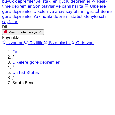
buyuk depremler
Akistaki en guclu depremler
Real-
time depremler
Son olaylar ve canli harita
Ulkelere
gore depremler
Ulkeleri ve arsiv sayfalarini gez
Sehre
gore depremler
Yakindaki deprem istatistikleriyle sehir
sayfalari
Dil
Mevcut site
Türkçe
Kaynaklar
Uyarilar
Gizlilik
Bize ulasin
Giris yap
Ev
/
Ülkelere göre depremler
/
United States
/
South Bend