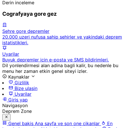
Derin inceleme
Cografyaya gore gez
Sehre gore depremler
20.000 uzeri nufusa sahip sehirler ve yakindaki deprem
istatistikleri.
Uyarilar
Buyuk depremler icin e-posta ve SMS bildirimleri.
Dil yonlendirmesi alan adina bagli kalir, bu nedenle bu
menu her zaman etkin genel siteyi izler.
Kaynaklar
Gizlilik
Bize ulasin
Uyarilar
Giris yap
Navigasyon
Deprem Zone
Genel bakis
Ana sayfa ve son one cikanlar
En