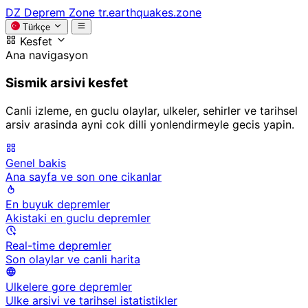
DZ
Deprem Zone
tr.earthquakes.zone
Türkçe
Kesfet
Ana navigasyon
Sismik arsivi kesfet
Canli izleme, en guclu olaylar, ulkeler, sehirler ve tarihsel
arsiv arasinda ayni cok dilli yonlendirmeyle gecis yapin.
Genel bakis
Ana sayfa ve son one cikanlar
En buyuk depremler
Akistaki en guclu depremler
Real-time depremler
Son olaylar ve canli harita
Ulkelere gore depremler
Ulke arsivi ve tarihsel istatistikler