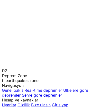
DZ
Deprem Zone
tr.earthquakes.zone
Navigasyon
Genel bakis
Real-time depremler
Ulkelere gore
depremler
Sehre gore depremler
Hesap ve kaynaklar
Uyarilar
Gizlilik
Bize ulasin
Giris yap