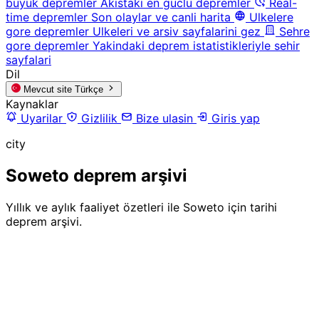
buyuk depremler
Akistaki en guclu depremler
Real-
time depremler
Son olaylar ve canli harita
Ulkelere
gore depremler
Ulkeleri ve arsiv sayfalarini gez
Sehre
gore depremler
Yakindaki deprem istatistikleriyle sehir
sayfalari
Dil
Mevcut site
Türkçe
Kaynaklar
Uyarilar
Gizlilik
Bize ulasin
Giris yap
city
Soweto deprem arşivi
Yıllık ve aylık faaliyet özetleri ile Soweto için tarihi
deprem arşivi.