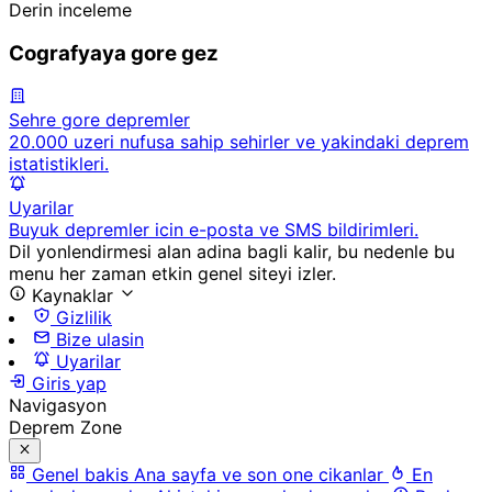
Derin inceleme
Cografyaya gore gez
Sehre gore depremler
20.000 uzeri nufusa sahip sehirler ve yakindaki deprem
istatistikleri.
Uyarilar
Buyuk depremler icin e-posta ve SMS bildirimleri.
Dil yonlendirmesi alan adina bagli kalir, bu nedenle bu
menu her zaman etkin genel siteyi izler.
Kaynaklar
Gizlilik
Bize ulasin
Uyarilar
Giris yap
Navigasyon
Deprem Zone
Genel bakis
Ana sayfa ve son one cikanlar
En