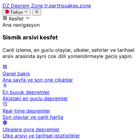
DZ
Deprem Zone
tr.earthquakes.zone
Türkçe
Kesfet
Ana navigasyon
Sismik arsivi kesfet
Canli izleme, en guclu olaylar, ulkeler, sehirler ve tarihsel
arsiv arasinda ayni cok dilli yonlendirmeyle gecis yapin.
Genel bakis
Ana sayfa ve son one cikanlar
En buyuk depremler
Akistaki en guclu depremler
Real-time depremler
Son olaylar ve canli harita
Ulkelere gore depremler
Ulke arsivi ve tarihsel istatistikler