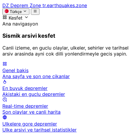
DZ
Deprem Zone
tr.earthquakes.zone
Türkçe
Kesfet
Ana navigasyon
Sismik arsivi kesfet
Canli izleme, en guclu olaylar, ulkeler, sehirler ve tarihsel
arsiv arasinda ayni cok dilli yonlendirmeyle gecis yapin.
Genel bakis
Ana sayfa ve son one cikanlar
En buyuk depremler
Akistaki en guclu depremler
Real-time depremler
Son olaylar ve canli harita
Ulkelere gore depremler
Ulke arsivi ve tarihsel istatistikler