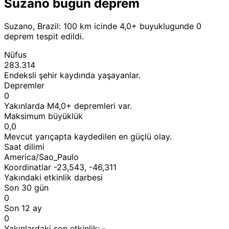
Suzano bugun deprem
Suzano, Brazil: 100 km icinde 4,0+ buyuklugunde 0
deprem tespit edildi.
Nüfus
283.314
Endeksli şehir kaydında yaşayanlar.
Depremler
0
Yakınlarda M4,0+ depremleri var.
Maksimum büyüklük
0,0
Mevcut yarıçapta kaydedilen en güçlü olay.
Saat dilimi
America/Sao_Paulo
Koordinatlar -23,543, -46,311
Yakındaki etkinlik darbesi
Son 30 gün
0
Son 12 ay
0
Yakınlardaki son etkinlik:
-