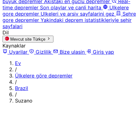
buyuk depremler
Akistaki en guclu depremler
Real-
time depremler
Son olaylar ve canli harita
Ulkelere
gore depremler
Ulkeleri ve arsiv sayfalarini gez
Sehre
gore depremler
Yakindaki deprem istatistikleriyle sehir
sayfalari
Dil
Mevcut site
Türkçe
Kaynaklar
Uyarilar
Gizlilik
Bize ulasin
Giris yap
Ev
/
Ülkelere göre depremler
/
Brazil
/
Suzano