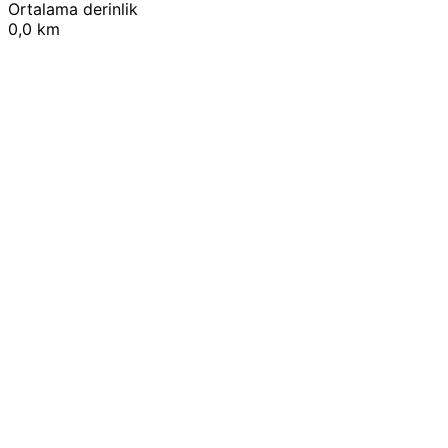
Ortalama derinlik
0,0 km
Leaflet
|
© OpenStreetMap contributors
+
−