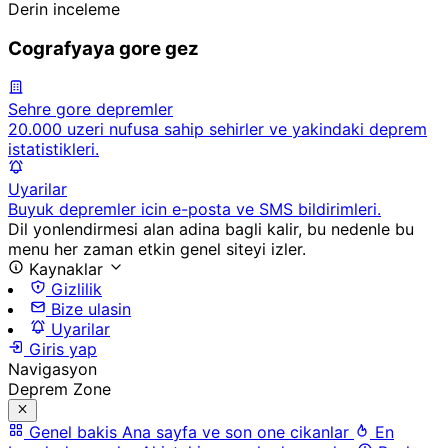
Derin inceleme
Cografyaya gore gez
Sehre gore depremler
20.000 uzeri nufusa sahip sehirler ve yakindaki deprem
istatistikleri.
Uyarilar
Buyuk depremler icin e-posta ve SMS bildirimleri.
Dil yonlendirmesi alan adina bagli kalir, bu nedenle bu
menu her zaman etkin genel siteyi izler.
Kaynaklar
Gizlilik
Bize ulasin
Uyarilar
Giris yap
Navigasyon
Deprem Zone
Genel bakis
Ana sayfa ve son one cikanlar
En