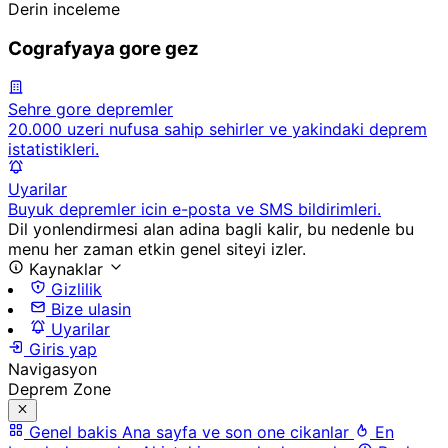
Derin inceleme
Cografyaya gore gez
Sehre gore depremler
20.000 uzeri nufusa sahip sehirler ve yakindaki deprem
istatistikleri.
Uyarilar
Buyuk depremler icin e-posta ve SMS bildirimleri.
Dil yonlendirmesi alan adina bagli kalir, bu nedenle bu
menu her zaman etkin genel siteyi izler.
Kaynaklar
Gizlilik
Bize ulasin
Uyarilar
Giris yap
Navigasyon
Deprem Zone
Genel bakis
Ana sayfa ve son one cikanlar
En