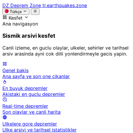
DZ
Deprem Zone
tr.earthquakes.zone
Türkçe
Kesfet
Ana navigasyon
Sismik arsivi kesfet
Canli izleme, en guclu olaylar, ulkeler, sehirler ve tarihsel
arsiv arasinda ayni cok dilli yonlendirmeyle gecis yapin.
Genel bakis
Ana sayfa ve son one cikanlar
En buyuk depremler
Akistaki en guclu depremler
Real-time depremler
Son olaylar ve canli harita
Ulkelere gore depremler
Ulke arsivi ve tarihsel istatistikler