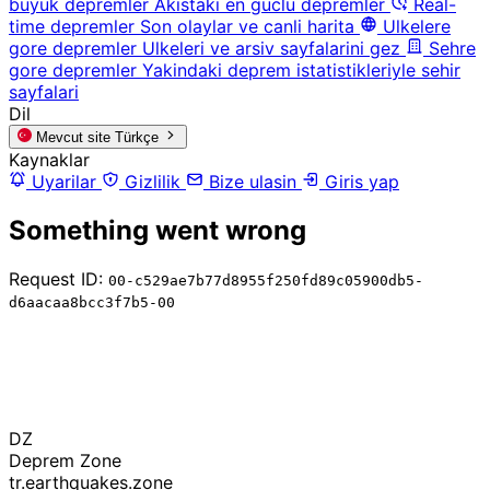
buyuk depremler
Akistaki en guclu depremler
Real-
time depremler
Son olaylar ve canli harita
Ulkelere
gore depremler
Ulkeleri ve arsiv sayfalarini gez
Sehre
gore depremler
Yakindaki deprem istatistikleriyle sehir
sayfalari
Dil
Mevcut site
Türkçe
Kaynaklar
Uyarilar
Gizlilik
Bize ulasin
Giris yap
Something went wrong
Request ID:
00-c529ae7b77d8955f250fd89c05900db5-
d6aacaa8bcc3f7b5-00
DZ
Deprem Zone
tr.earthquakes.zone