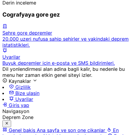
Derin inceleme
Cografyaya gore gez
Sehre gore depremler
20.000 uzeri nufusa sahip sehirler ve yakindaki deprem
istatistikleri.
Uyarilar
Buyuk depremler icin e-posta ve SMS bildirimleri.
Dil yonlendirmesi alan adina bagli kalir, bu nedenle bu
menu her zaman etkin genel siteyi izler.
Kaynaklar
Gizlilik
Bize ulasin
Uyarilar
Giris yap
Navigasyon
Deprem Zone
Genel bakis
Ana sayfa ve son one cikanlar
En