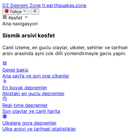
DZ
Deprem Zone
tr.earthquakes.zone
Türkçe
Kesfet
Ana navigasyon
Sismik arsivi kesfet
Canli izleme, en guclu olaylar, ulkeler, sehirler ve tarihsel
arsiv arasinda ayni cok dilli yonlendirmeyle gecis yapin.
Genel bakis
Ana sayfa ve son one cikanlar
En buyuk depremler
Akistaki en guclu depremler
Real-time depremler
Son olaylar ve canli harita
Ulkelere gore depremler
Ulke arsivi ve tarihsel istatistikler