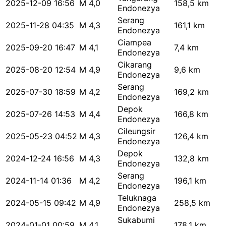
2025-12-09 16:56
M 4,0
158,5 km
Endonezya
Serang
2025-11-28 04:35
M 4,3
161,1 km
Endonezya
Ciampea
2025-09-20 16:47
M 4,1
7,4 km
Endonezya
Cikarang
2025-08-20 12:54
M 4,9
9,6 km
Endonezya
Serang
2025-07-30 18:59
M 4,2
169,2 km
Endonezya
Depok
2025-07-26 14:53
M 4,4
166,8 km
Endonezya
Cileungsir
2025-05-23 04:52
M 4,3
126,4 km
Endonezya
Depok
2024-12-24 16:56
M 4,3
132,8 km
Endonezya
Serang
2024-11-14 01:36
M 4,2
196,1 km
Endonezya
Teluknaga
2024-05-15 09:42
M 4,9
258,5 km
Endonezya
Sukabumi
2024-01-01 00:59
M 4,1
178,1 km