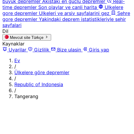
buyuk depremler
Akistaki en guclu depremler
Real-
time depremler
Son olaylar ve canli harita
Ulkelere
gore depremler
Ulkeleri ve arsiv sayfalarini gez
Sehre
gore depremler
Yakindaki deprem istatistikleriyle sehir
sayfalari
Dil
Mevcut site
Türkçe
Kaynaklar
Uyarilar
Gizlilik
Bize ulasin
Giris yap
Ev
/
Ülkelere göre depremler
/
Republic of Indonesia
/
Tangerang