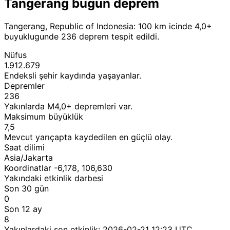
Tangerang bugun deprem
Tangerang, Republic of Indonesia: 100 km icinde 4,0+
buyuklugunde 236 deprem tespit edildi.
Nüfus
1.912.679
Endeksli şehir kaydında yaşayanlar.
Depremler
236
Yakınlarda M4,0+ depremleri var.
Maksimum büyüklük
7,5
Mevcut yarıçapta kaydedilen en güçlü olay.
Saat dilimi
Asia/Jakarta
Koordinatlar -6,178, 106,630
Yakındaki etkinlik darbesi
Son 30 gün
0
Son 12 ay
8
Yakınlardaki son etkinlik:
2026-02-21 12:23 UTC