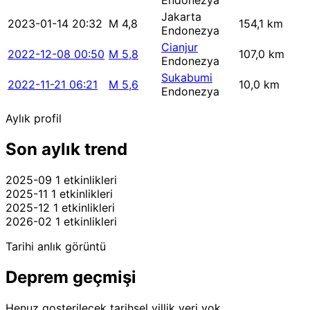
Endonezya
Jakarta
2023-01-14 20:32
M 4,8
154,1 km
Endonezya
Cianjur
2022-12-08 00:50
M 5,8
107,0 km
Endonezya
Sukabumi
2022-11-21 06:21
M 5,6
10,0 km
Endonezya
Aylık profil
Son aylık trend
2025-09
1 etkinlikleri
2025-11
1 etkinlikleri
2025-12
1 etkinlikleri
2026-02
1 etkinlikleri
Tarihi anlık görüntü
Deprem geçmişi
Henuz gosterilecek tarihsel yillik veri yok.