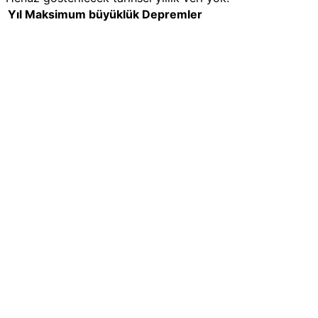
Yıl
Maksimum büyüklük
Depremler