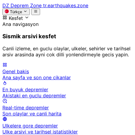
DZ
Deprem Zone
tr.earthquakes.zone
Türkçe
Kesfet
Ana navigasyon
Sismik arsivi kesfet
Canli izleme, en guclu olaylar, ulkeler, sehirler ve tarihsel
arsiv arasinda ayni cok dilli yonlendirmeyle gecis yapin.
Genel bakis
Ana sayfa ve son one cikanlar
En buyuk depremler
Akistaki en guclu depremler
Real-time depremler
Son olaylar ve canli harita
Ulkelere gore depremler
Ulke arsivi ve tarihsel istatistikler