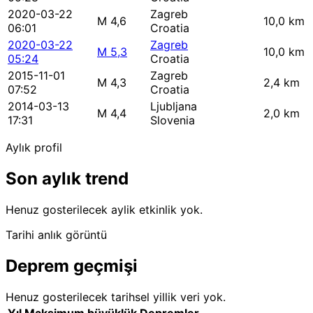
2020-03-22
Zagreb
M 4,6
10,0 km
06:01
Croatia
2020-03-22
Zagreb
M 5,3
10,0 km
05:24
Croatia
2015-11-01
Zagreb
M 4,3
2,4 km
07:52
Croatia
2014-03-13
Ljubljana
M 4,4
2,0 km
17:31
Slovenia
Aylık profil
Son aylık trend
Henuz gosterilecek aylik etkinlik yok.
Tarihi anlık görüntü
Deprem geçmişi
Henuz gosterilecek tarihsel yillik veri yok.