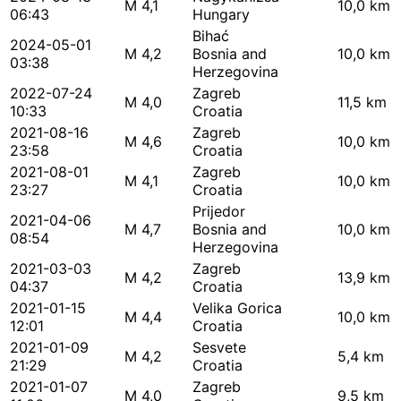
M 4,1
10,0 km
06:43
Hungary
Bihać
2024-05-01
M 4,2
Bosnia and
10,0 km
03:38
Herzegovina
2022-07-24
Zagreb
M 4,0
11,5 km
10:33
Croatia
2021-08-16
Zagreb
M 4,6
10,0 km
23:58
Croatia
2021-08-01
Zagreb
M 4,1
10,0 km
23:27
Croatia
Prijedor
2021-04-06
M 4,7
Bosnia and
10,0 km
08:54
Herzegovina
2021-03-03
Zagreb
M 4,2
13,9 km
04:37
Croatia
2021-01-15
Velika Gorica
M 4,4
10,0 km
12:01
Croatia
2021-01-09
Sesvete
M 4,2
5,4 km
21:29
Croatia
2021-01-07
Zagreb
M 4,0
9,5 km