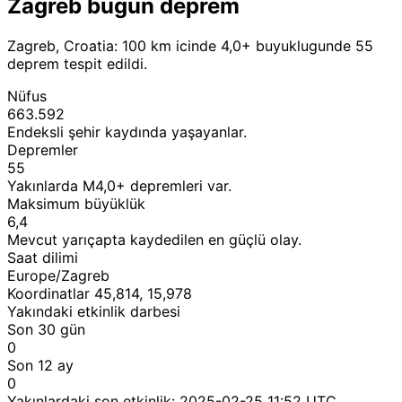
Zagreb bugun deprem
Zagreb, Croatia: 100 km icinde 4,0+ buyuklugunde 55
deprem tespit edildi.
Nüfus
663.592
Endeksli şehir kaydında yaşayanlar.
Depremler
55
Yakınlarda M4,0+ depremleri var.
Maksimum büyüklük
6,4
Mevcut yarıçapta kaydedilen en güçlü olay.
Saat dilimi
Europe/Zagreb
Koordinatlar 45,814, 15,978
Yakındaki etkinlik darbesi
Son 30 gün
0
Son 12 ay
0
Yakınlardaki son etkinlik:
2025-02-25 11:52 UTC