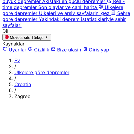
buyuk depremler
Akistaki en guclu depremler
Real-
time depremler
Son olaylar ve canli harita
Ulkelere
gore depremler
Ulkeleri ve arsiv sayfalarini gez
Sehre
gore depremler
Yakindaki deprem istatistikleriyle sehir
sayfalari
Dil
Mevcut site
Türkçe
Kaynaklar
Uyarilar
Gizlilik
Bize ulasin
Giris yap
Ev
/
Ülkelere göre depremler
/
Croatia
/
Zagreb