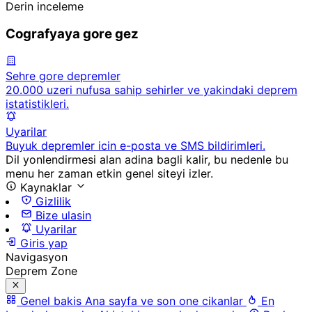
Derin inceleme
Cografyaya gore gez
Sehre gore depremler
20.000 uzeri nufusa sahip sehirler ve yakindaki deprem
istatistikleri.
Uyarilar
Buyuk depremler icin e-posta ve SMS bildirimleri.
Dil yonlendirmesi alan adina bagli kalir, bu nedenle bu
menu her zaman etkin genel siteyi izler.
Kaynaklar
Gizlilik
Bize ulasin
Uyarilar
Giris yap
Navigasyon
Deprem Zone
Genel bakis
Ana sayfa ve son one cikanlar
En