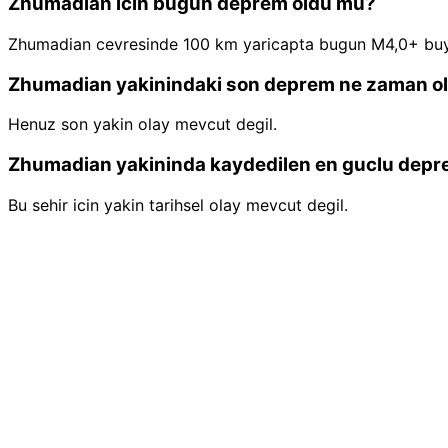
Zhumadian icin bugun deprem oldu mu?
Zhumadian cevresinde 100 km yaricapta bugun M4,0+ buy
Zhumadian yakinindaki son deprem ne zaman o
Henuz son yakin olay mevcut degil.
Zhumadian yakininda kaydedilen en guclu depr
Bu sehir icin yakin tarihsel olay mevcut degil.