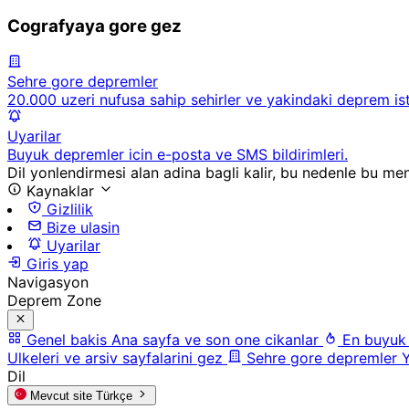
Cografyaya gore gez
Sehre gore depremler
20.000 uzeri nufusa sahip sehirler ve yakindaki deprem ista
Uyarilar
Buyuk depremler icin e-posta ve SMS bildirimleri.
Dil yonlendirmesi alan adina bagli kalir, bu nedenle bu men
Kaynaklar
Gizlilik
Bize ulasin
Uyarilar
Giris yap
Navigasyon
Deprem Zone
Genel bakis
Ana sayfa ve son one cikanlar
En buyuk
Ulkeleri ve arsiv sayfalarini gez
Sehre gore depremler
Y
Dil
Mevcut site
Türkçe