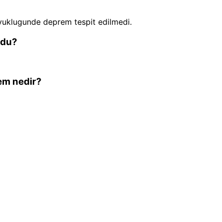
uklugunde deprem tespit edilmedi.
ldu?
em nedir?