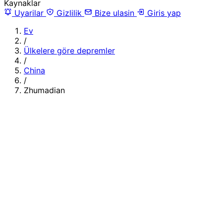
Kaynaklar
Uyarilar
Gizlilik
Bize ulasin
Giris yap
Ev
/
Ülkelere göre depremler
/
China
/
Zhumadian