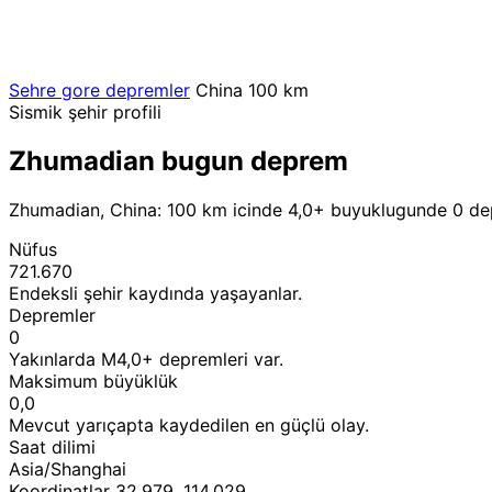
Sehre gore depremler
China
100 km
Sismik şehir profili
Zhumadian bugun deprem
Zhumadian, China: 100 km icinde 4,0+ buyuklugunde 0 dep
Nüfus
721.670
Endeksli şehir kaydında yaşayanlar.
Depremler
0
Yakınlarda M4,0+ depremleri var.
Maksimum büyüklük
0,0
Mevcut yarıçapta kaydedilen en güçlü olay.
Saat dilimi
Asia/Shanghai
Koordinatlar 32,979, 114,029