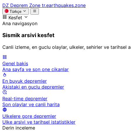
DZ
Deprem Zone
tr.earthquakes.zone
Türkçe
Kesfet
Ana navigasyon
Sismik arsivi kesfet
Canli izleme, en guclu olaylar, ulkeler, sehirler ve tarihsel
Genel bakis
Ana sayfa ve son one cikanlar
En buyuk depremler
Akistaki en guclu depremler
Real-time depremler
Son olaylar ve canli harita
Ulkelere gore depremler
Ulke arsivi ve tarihsel istatistikler
Derin inceleme