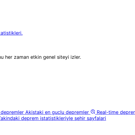
tistikleri.
u her zaman etkin genel siteyi izler.
 depremler
Akistaki en guclu depremler
Real-time depre
akindaki deprem istatistikleriyle sehir sayfalari