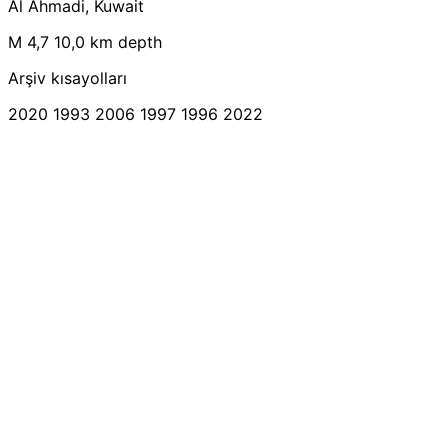
Al Ahmadi, Kuwait
M 4,7
10,0 km depth
Arşiv kısayolları
2020
1993
2006
1997
1996
2022