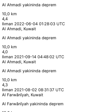
Al Ahmadi yakininda deprem
10,0 km
4,4
Ilıman
2022-06-04 01:28:03 UTC
Al Ahmadi, Kuwait
Al Ahmadi yakininda deprem
10,0 km
4,0
Ilıman
2021-09-14 04:48:02 UTC
Al Ahmadi, Kuwait
Al Ahmadi yakininda deprem
10,0 km
4,3
Ilıman
2021-08-02 08:31:37 UTC
Al Farwānīyah, Kuwait
Al Farwānīyah yakininda deprem