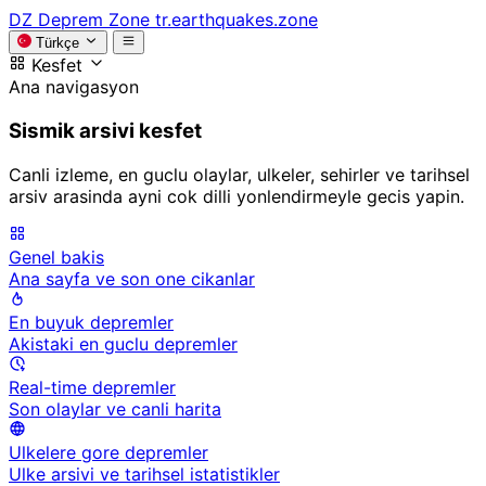
DZ
Deprem Zone
tr.earthquakes.zone
Türkçe
Kesfet
Ana navigasyon
Sismik arsivi kesfet
Canli izleme, en guclu olaylar, ulkeler, sehirler ve tarihsel
arsiv arasinda ayni cok dilli yonlendirmeyle gecis yapin.
Genel bakis
Ana sayfa ve son one cikanlar
En buyuk depremler
Akistaki en guclu depremler
Real-time depremler
Son olaylar ve canli harita
Ulkelere gore depremler
Ulke arsivi ve tarihsel istatistikler