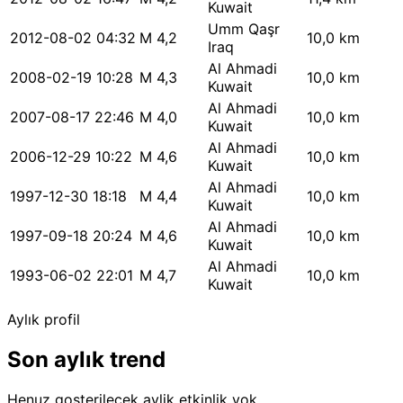
Kuwait
Umm Qaşr
2012-08-02 04:32
M 4,2
10,0 km
Iraq
Al Ahmadi
2008-02-19 10:28
M 4,3
10,0 km
Kuwait
Al Ahmadi
2007-08-17 22:46
M 4,0
10,0 km
Kuwait
Al Ahmadi
2006-12-29 10:22
M 4,6
10,0 km
Kuwait
Al Ahmadi
1997-12-30 18:18
M 4,4
10,0 km
Kuwait
Al Ahmadi
1997-09-18 20:24
M 4,6
10,0 km
Kuwait
Al Ahmadi
1993-06-02 22:01
M 4,7
10,0 km
Kuwait
Aylık profil
Son aylık trend
Henuz gosterilecek aylik etkinlik yok.