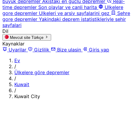
buyuk depremler
Akistaki en guclu depremler
Real-
time depremler
Son olaylar ve canli harita
Ulkelere
gore depremler
Ulkeleri ve arsiv sayfalarini gez
Sehre
gore depremler
Yakindaki deprem istatistikleriyle sehir
sayfalari
Dil
Mevcut site
Türkçe
Kaynaklar
Uyarilar
Gizlilik
Bize ulasin
Giris yap
Ev
/
Ülkelere göre depremler
/
Kuwait
/
Kuwait City